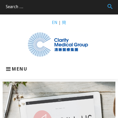
search
EN
|
簡
MENU